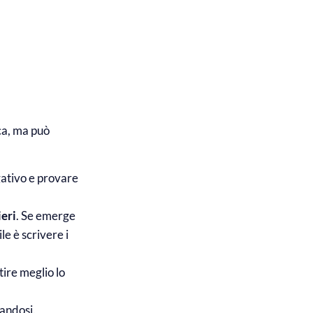
ca, ma può
gativo e provare
ieri
. Se emerge
le è scrivere i
tire meglio lo
andosi.