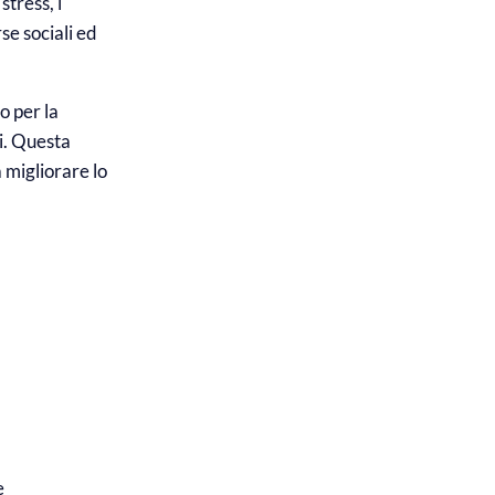
stress, i
se sociali ed
o per la
i. Questa
a migliorare lo
e