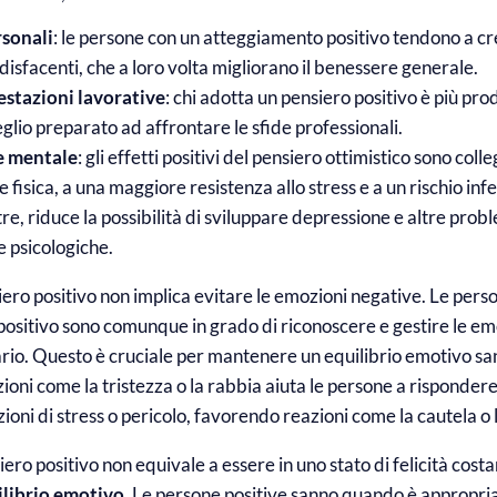
rsonali
: le persone con un atteggiamento positivo tendono a cr
ddisfacenti, che a loro volta migliorano il benessere generale.
estazioni lavorative
: chi adotta un pensiero positivo è più pro
glio preparato ad affrontare le sfide professionali.
 e mentale
: gli effetti positivi del pensiero ottimistico sono coll
e fisica, a una maggiore resistenza allo stress e a un rischio infe
tre, riduce la possibilità di sviluppare depressione e altre pro
e psicologiche.
siero positivo non implica evitare le emozioni negative. Le pers
ositivo sono comunque in grado di riconoscere e gestire le em
io. Questo è cruciale per mantenere un equilibrio emotivo sa
ioni come la tristezza o la rabbia aiuta le persone a risponder
zioni di stress o pericolo, favorendo reazioni come la cautela o 
nsiero positivo non equivale a essere in uno stato di felicità cost
ilibrio emotivo
. Le persone positive sanno quando è appropri