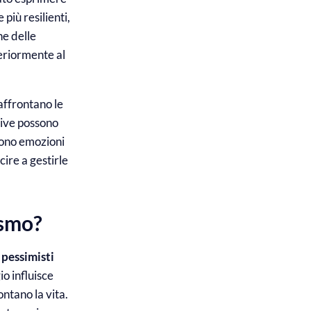
più resilienti,
ne delle
teriormente al
affrontano le
tive possono
stono emozioni
ire a gestirle
ismo?
i
pessimisti
io influisce
ntano la vita.