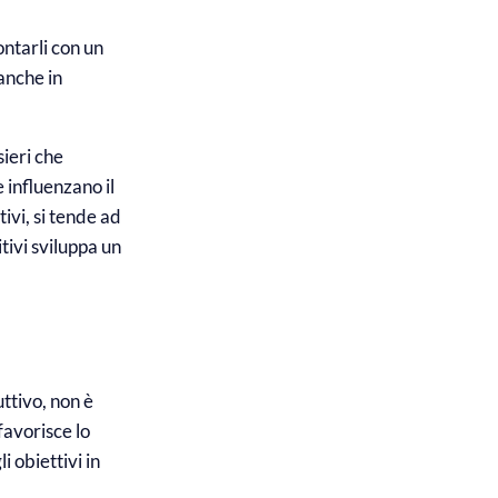
ontarli con un
 anche in
sieri che
 influenzano il
ivi, si tende ad
itivi sviluppa un
uttivo, non è
 favorisce lo
 obiettivi in