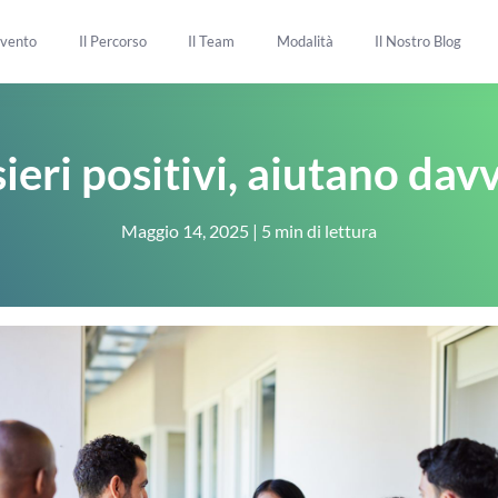
rvento
Il Percorso
Il Team
Modalità
Il Nostro Blog
ieri positivi, aiutano dav
Maggio 14, 2025
|
5 min di lettura