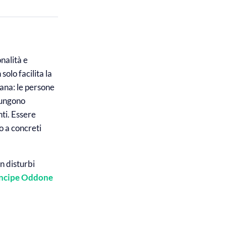
nalità e
n solo facilita la
diana: le persone
iungono
nti. Essere
o a concreti
in disturbi
incipe Oddone