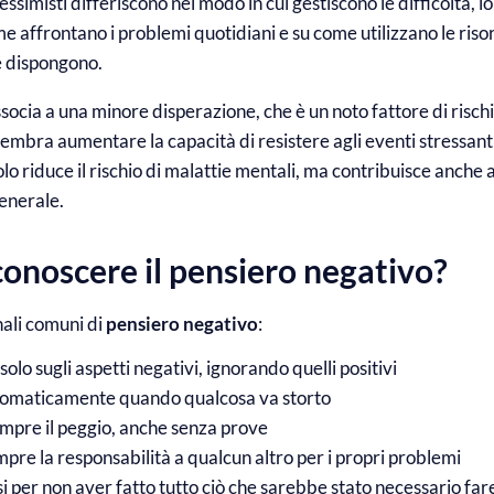
 pessimisti differiscono nel modo in cui gestiscono le difficoltà, lo 
ome affrontano i problemi quotidiani e su come utilizzano le risor
 dispongono.
ssocia a una minore disperazione, che è un noto fattore di rischi
sembra aumentare la capacità di resistere agli eventi stressant
olo riduce il rischio di malattie mentali, ma contribuisce anche 
generale.
onoscere il pensiero negativo?
nali comuni di
pensiero negativo
:
olo sugli aspetti negativi, ignorando quelli positivi
utomaticamente quando qualcosa va storto
pre il peggio, anche senza prove
mpre la responsabilità a qualcun altro per i propri problemi
 per non aver fatto tutto ciò che sarebbe stato necessario far