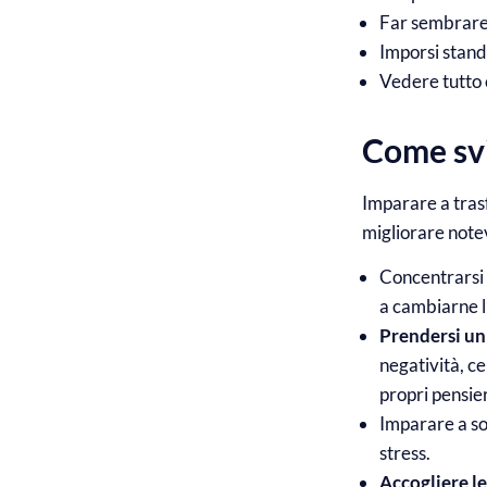
Far sembrare 
Imporsi standa
Vedere tutto 
Come svi
Imparare a tras
migliorare notev
Concentrarsi 
a cambiarne l
Prendersi u
negatività, ce
propri pensie
Imparare a sor
stress.
Accogliere l