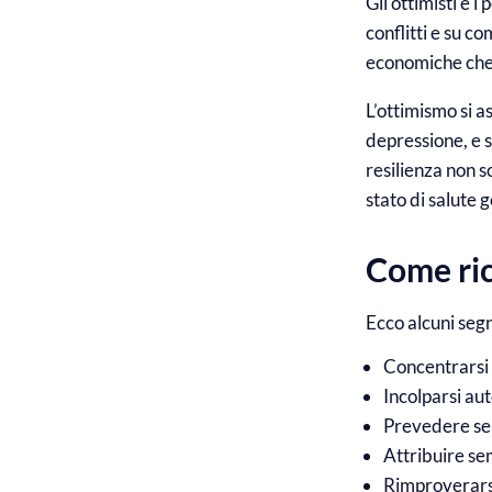
Gli ottimisti e i
conflitti e su c
economiche che
L’ottimismo si a
depressione, e 
resilienza non s
stato di salute 
Come ric
Ecco alcuni seg
Concentrarsi s
Incolparsi a
Prevedere sem
Attribuire se
Rimproverarsi