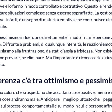
e e lo fanno in modo controllato e costruttivo. Questo le rende 
tare situazioni complesse senza esserne sopraffatte. La gestio
e, infatti, è un segno di maturità emotiva che contribuisce ul
ale.
 pessimismo influenzano direttamente il modo in cui le persone 
. Di fronte a problemi, di qualunque intensità, le reazioni emo
usiasmo alla frustrazione, da stati d’ansia a tristezza. Non esi
no provare, né eliminare. Ma l’importante è riconoscerle e riusc
to.
erenza c’è tra ottimismo e pessim
o coloro che si aspettano che accadano cose positive, mentre 
e cose andranno male. Anticipare il meglio piuttosto che il pegg
ui processi comportamentali e sul modo in cui le persone affro