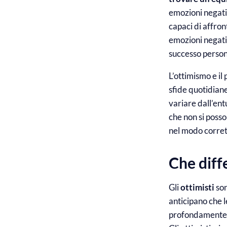
emozioni negativ
capaci di affron
emozioni negativ
successo person
L’ottimismo e il
sfide quotidiane
variare dall’ent
che non si posso
nel modo corret
Che diff
Gli
ottimisti
son
anticipano che l
profondamente s