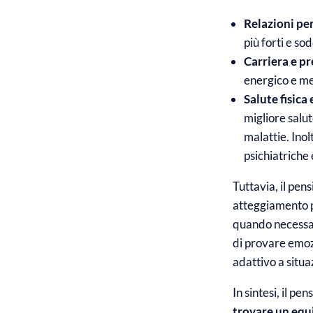
Relazioni pe
più forti e so
Carriera e pr
energico e me
Salute fisica
migliore salut
malattie. Inol
psichiatriche 
Tuttavia, il pen
atteggiamento p
quando necessar
di provare emoz
adattivo a situa
In sintesi, il pe
trovare un equ