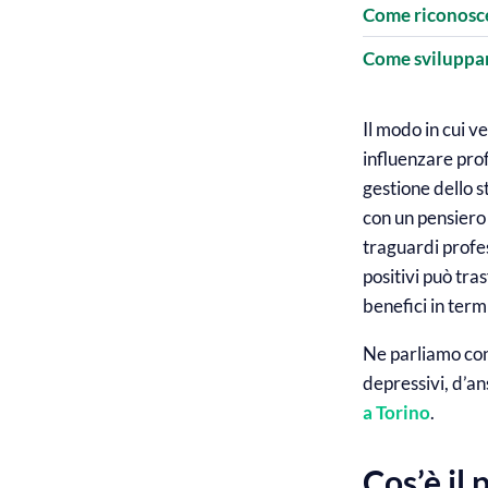
Come riconosce
Come sviluppar
Il modo in cui v
influenzare pro
gestione dello 
con un pensiero
traguardi profes
positivi può tra
benefici in term
Ne parliamo con
depressivi, d’an
a Torino
.
Cos’è il 