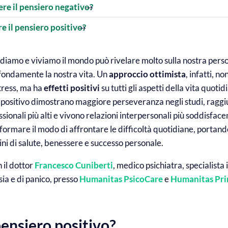
re il pensiero negativo?
e il pensiero positivo?
ediamo e viviamo il mondo può rivelare molto sulla nostra perso
fondamente la nostra vita. Un
approccio
ottimista
, infatti, no
stress, ma ha
effetti positivi
su tutti gli aspetti della vita quoti
 positivo dimostrano maggiore perseveranza negli studi, ragg
sionali più alti e vivono relazioni interpersonali più soddisface
sformare il modo di affrontare le difficoltà quotidiane, portand
ini di salute, benessere e successo personale.
 il dottor
Francesco Cuniberti
, medico psichiatra, specialista 
sia e di panico, presso
Humanitas PsicoCare
e
Humanitas Pr
pensiero positivo?