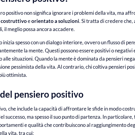
o positivo non significa ignorare i problemi della vita, ma affr
costruttivo
e
orientato a soluzioni
. Si tratta di credere che,
ili, il meglio possa ancora accadere.
inizia spesso con un dialogo interiore, ovvero un flusso di pen
ntemente la mente. Questi possono essere positivi o negativi e
 alle situazioni. Quando la mente è dominata da pensieri negat
ione pessimista della vita. Al contrario, chi coltiva pensieri pos
iù ottimista.
 del pensiero positivo
tivo, che include la capacità di affrontare le sfide in modo costr
 del successo, ma spesso il suo punto di partenza. In particolare,
ortamenti e qualità che contribuiscono al raggiungimento degli
lla vita, tra cui: