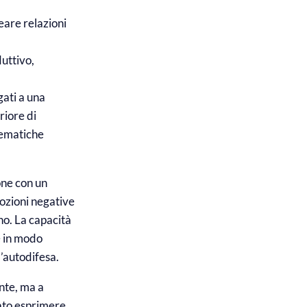
eare relazioni
duttivo,
egati a una
riore di
blematiche
one con un
ozioni negative
no. La capacità
e in modo
l’autodifesa.
ante, ma a
ato esprimere