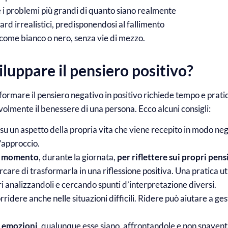
i problemi più grandi di quanto siano realmente
rd irrealistici, predisponendosi al fallimento
come bianco o nero, senza vie di mezzo.
luppare il pensiero positivo?
formare il pensiero negativo in positivo richiede tempo e prati
olmente il benessere di una persona. Ecco alcuni consigli:
su un aspetto della propria vita che viene recepito in modo ne
’approccio.
n momento
, durante la giornata,
per riflettere sui propri pens
rcare di trasformarla in una riflessione positiva. Una pratica uti
ri analizzandoli e cercando spunti d’interpretazione diversi.
ridere anche nelle situazioni difficili. Ridere può aiutare a ges
e emozioni
, qualunque esse siano, affrontandole e non spavent