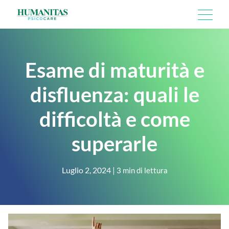
Skip
AREE DI INTERVENTO
to
content
Esame di maturità e
IL PERCORSO
IL TEAM
disfluenza: quali le
MODALITÀ
difficoltà e come
IL NOSTRO BLOG
superarle
Luglio 2, 2024
|
3 min di lettura