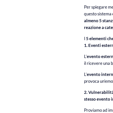
Per spiegare me
questo sistema 
almeno 5 stan
reazione a cat
I
5 elementi ch
1.
Eventi estern
L’
evento ester
il ricevere una 
L’
evento inter
provoca un’emoz
2.
Vulnerabilit
stesso evento 
Proviamo ad imm