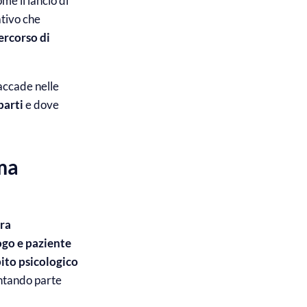
me il lancio di
ativo che
percorso di
accade nelle
parti
e dove
ma
ura
ogo e paziente
ito psicologico
entando parte