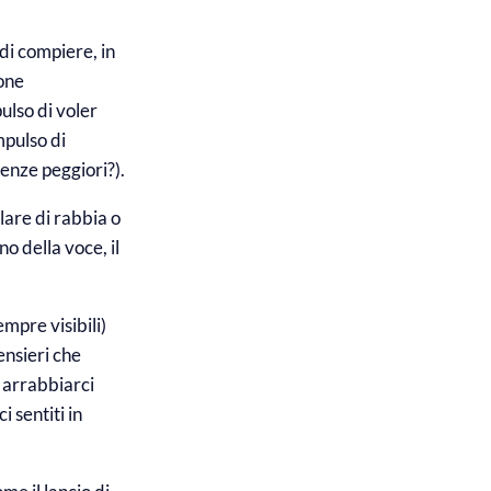
di compiere, in
ione
ulso di voler
mpulso di
enze peggiori?).
rlare di rabbia o
ono della voce, il
mpre visibili)
ensieri che
i arrabbiarci
i sentiti in