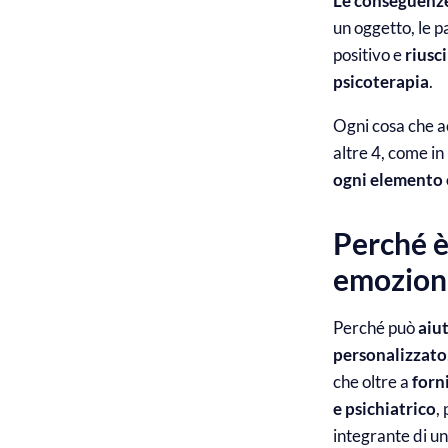
Le conseguenze
un oggetto, le p
positivo e
riusc
psicoterapia
.
Ogni cosa che a
altre 4, come in
ogni elemento è 
Perché è
emozion
Perché può
aiut
personalizzato
che oltre a
forn
e psichiatrico
,
integrante di u