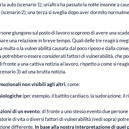
ria auto (scenario 1); un’altra ha passato la notte insonne a cau
o (scenario 2); una terza si sveglia dopo aver dormito normalm
persone giungono sul posto di lavoro scoprono di avere una sca
are una relazione in breve tempo. Quali delle tre reagirà meg
a multa o la vulnerabilità causata dal poco riposo e dalla cons
a potrebbero essere considerati fattori di vulnerabilità, che p
i fronte a una cattiva notizia al lavoro, rispetto a come si rea
enario 3) ad una brutta notizia.
mozionali non visibili agli altri
, come:
isiologiche
(per esempio, il battito cardiaco, la sudorazione, il 
azioni di un evento
: di fronte a uno stesso evento due persone
storie di vita o diversi fattori di vulnerabilità (vedi sopra) po
zione differente.
In base alla nostra interpretazione di quel 