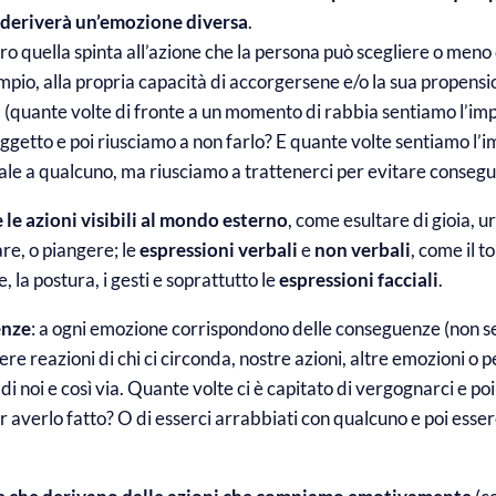
deriverà un’emozione diversa
.
ro quella spinta all’azione che la persona può scegliere o meno 
mpio, alla propria capacità di accorgersene e/o la sua propens
tà (quante volte di fronte a un momento di rabbia sentiamo l’imp
ggetto e poi riusciamo a non farlo? E quante volte sentiamo l’i
le a qualcuno, ma riusciamo a trattenerci per evitare consegu
e le azioni visibili al mondo esterno
, come esultare di gioia, u
re, o piangere; le
espressioni verbali
e
non verbali
, come il t
, la postura, i gesti e soprattutto le
espressioni facciali
.
enze
: a ogni emozione corrispondono delle conseguenze (non se
re reazioni di chi ci circonda, nostre azioni, altre emozioni o p
i noi e così via. Quante volte ci è capitato di vergognarci e po
er averlo fatto? O di esserci arrabbiati con qualcuno e poi esserc