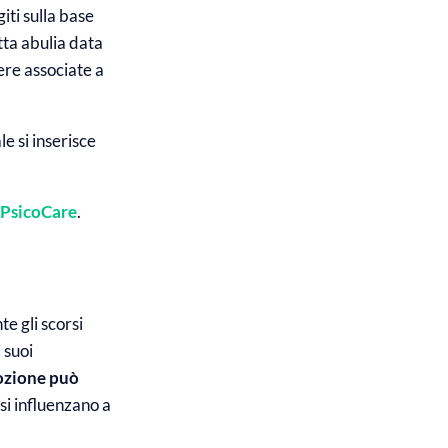
iti sulla base
tta abulia data
ere associate a
e si inserisce
PsicoCare
.
te gli scorsi
 suoi
ozione può
 si influenzano a