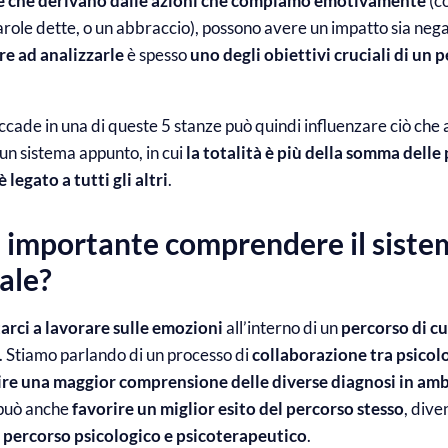
 che derivano dalle azioni che compiamo emotivamente
(co
arole dette, o un abbraccio), possono avere un impatto sia neg
ire ad analizzarle
è spesso
uno degli obiettivi cruciali di un 
ccade in una di queste 5 stanze può quindi influenzare ciò che 
 un sistema appunto, in cui
la totalità è più della somma delle 
legato a tutti gli altri
.
 importante comprendere il siste
ale?
arci a lavorare sulle emozioni
all’interno di un
percorso di c
. Stiamo parlando di un processo di
collaborazione
tra psicol
ire una maggior comprensione delle diverse diagnosi in amb
 può
anche
favorire un miglior esito del percorso stesso
, div
n
percorso psicologico e psicoterapeutico
.