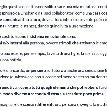
glio questo concetto sono solito usare una mia metafora, con
espresso da Linehan e dai suoi collaboratori come una
casa cos
ze comunicanti
tra loro
, dove al loro interno un evento può cr
ena
(in tutte le stanze), dando quindi vita a un’emozione.
e costituiscono il sistema emozionale
sono:
i e/o interni
alla persona, ovvero
stimoli che attivano
le emo
no
può essere, per esempio, la vista di una tigre, la scena strugg
buona notizia.
no
è un ricordo, un pensiero sul futuro o anche una sensazione f
ione (qualcosa che non succede nel mondo esterno ma dentro 
à emotiva
, ovvero
tutti quegli elementi che potrebbero farc
in modo diverso a seconda di cosa sia accaduto poco prima
.
aginare tre scenari differenti: una persona si sveglia la matti