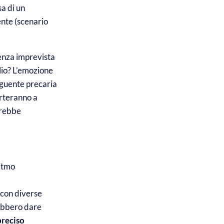
sa di un
ente (scenario
denza imprevista
lio? L’emozione
eguente precaria
orteranno a
girebbe
ritmo
 con diverse
trebbero dare
preciso