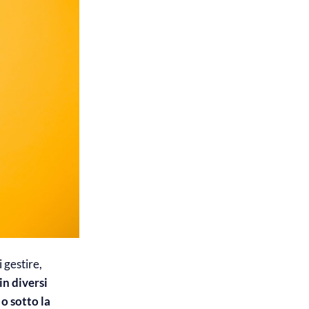
i gestire,
in diversi
o sotto la