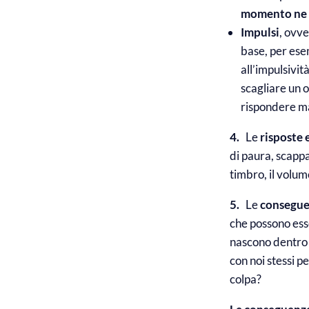
momento ne 
Impulsi
, ovve
base, per ese
all’impulsivi
scagliare un o
rispondere ma
4.
Le
risposte 
di paura, scappa
timbro, il volume
5.
Le
consegu
che possono esse
nascono dentro d
con noi stessi p
colpa?