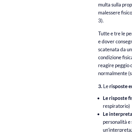
multa sulla prop
malessere fisic
3).
Tutte e tre le 
e dover consegn
scatenata da un
condizione fisic
reagire peggio d
normalmente (sc
3.
Le
risposte e
Le risposte f
respiratorio)
Le interpret
personalità e 
un’interpreta