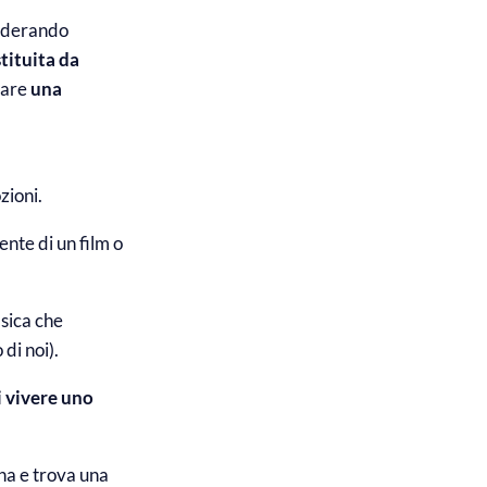
siderando
tituita da
eare
una
zioni.
ente di un film o
isica che
di noi).
i vivere uno
na e trova una