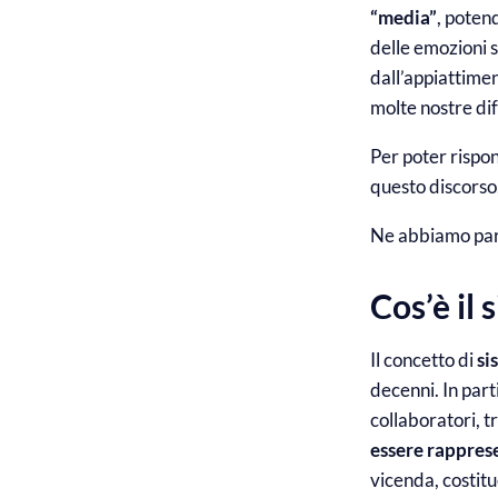
“media”
, poten
delle emozioni s
dall’appiattime
molte nostre dif
Per poter rispon
questo discorso
Ne abbiamo parl
Cos’è il
Il concetto di
si
decenni. In par
collaboratori, tr
essere rappres
vicenda, costitu