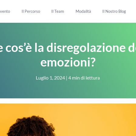
rvento
Il Percorso
Il Team
Modalità
Il Nostro Blog
 cos’è la disregolazione d
emozioni?
Luglio 1, 2024
|
4 min di lettura