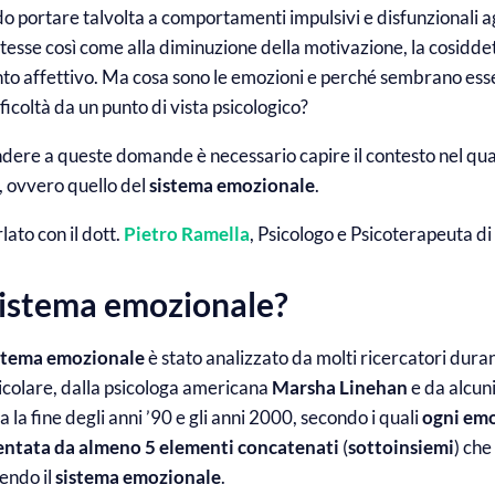
do portare talvolta a comportamenti impulsivi e disfunzionali ag
tesse così come alla diminuzione della motivazione, la cosidde
nto affettivo. Ma cosa sono le emozioni e perché sembrano ess
ficoltà da un punto di vista psicologico?
dere a queste domande è necessario capire il contesto nel qual
, ovvero quello del
sistema emozionale
.
ato con il dott.
Pietro Ramella
, Psicologo e Psicoterapeuta di
 sistema emozionale?
stema emozionale
è stato analizzato da molti ricercatori duran
ticolare, dalla psicologa americana
Marsha Linehan
e da alcuni
a la fine degli anni ’90 e gli anni 2000, secondo i quali
ogni em
entata
da almeno 5 elementi concatenati
(
sottoinsiemi
) che
endo il
sistema emozionale
.