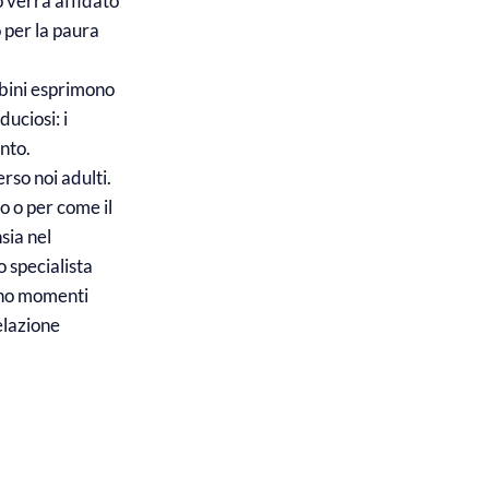
o verrà affidato
o per la paura
ambini esprimono
uciosi: i
nto.
erso noi adulti.
o o per come il
sia nel
 specialista
Sono momenti
elazione