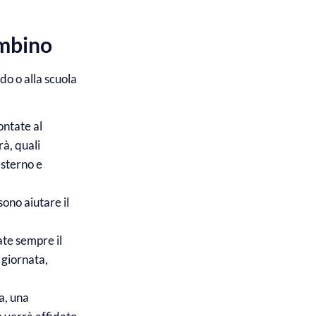
ambino
do o alla scuola
ontate al
à, quali
esterno e
sono aiutare il
ate sempre il
 giornata,
ca, una