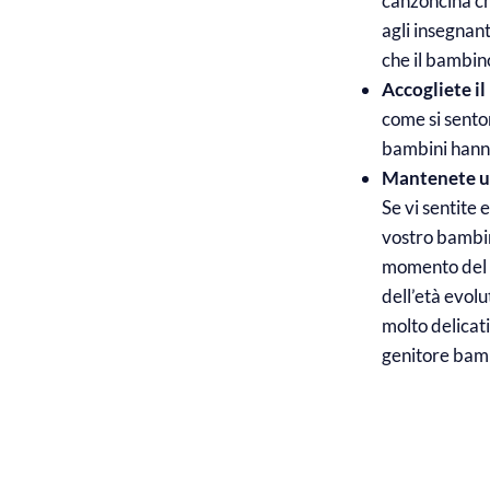
canzoncina ch
agli insegnant
che il bambino
Accogliete i
come si sento
bambini hanno
Mantenete 
Se vi sentite 
vostro bambin
momento del d
dell’età evol
molto delicati
genitore bambi