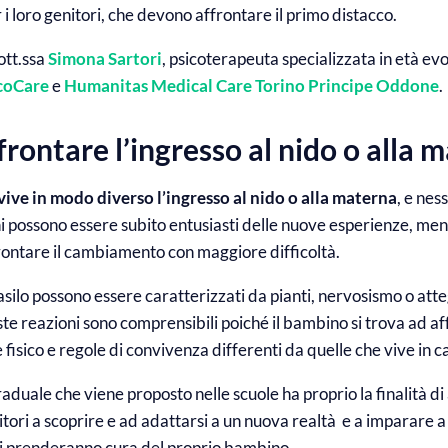
i loro genitori, che devono affrontare il primo distacco.
ott.ssa
Simona Sartori
, psicoterapeuta specializzata in età evo
coCare
e
Humanitas Medical Care Torino Principe Oddone
.
rontare l’ingresso al nido o alla 
ve in modo diverso l’ingresso al nido o alla materna
, e nes
i possono essere subito entusiasti delle nuove esperienze, ment
ontare il cambiamento con maggiore difficoltà.
i asilo possono essere caratterizzati da pianti, nervosismo o at
te reazioni sono comprensibili poiché il bambino si trova ad a
isico e regole di convivenza differenti da quelle che vive in c
aduale che viene proposto nelle scuole ha proprio la finalità di 
tori a scoprire e ad adattarsi a un nuova realtà e a imparare a 
si prenderanno cura del proprio bambino.