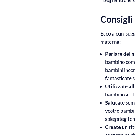
Consigli
Ecco alcuni sugg
materna:
Parlare del n
bambino come 
bambini incont
fantasticate s
Utilizzate alb
bambino a rit
Salutate sem
vostro bambin
spiegategli ch
Create un ri