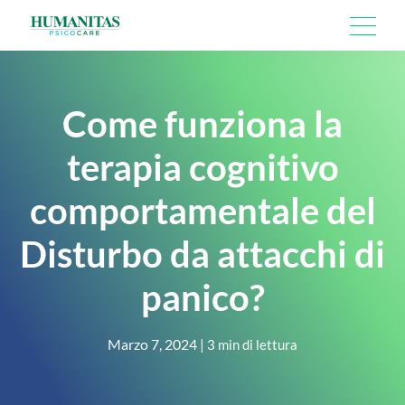
Skip
AREE DI INTERVENTO
to
content
Come funziona la
IL PERCORSO
IL TEAM
terapia cognitivo
MODALITÀ
comportamentale del
IL NOSTRO BLOG
Disturbo da attacchi di
panico?
Marzo 7, 2024
|
3 min di lettura